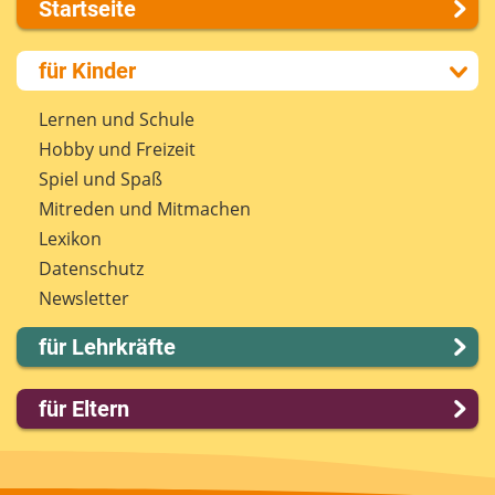
Startseite
Über uns
für Kinder
Presse
Kontakt
Lernen und Schule
Impressum
Hobby und Freizeit
Internet-ABC Sitemap
Spiel und Spaß
Barrierefreiheit
Mitreden und Mitmachen
Länderprojekte
Lexikon
Datenschutz
Newsletter
für Lehrkräfte
Lernmodule
für Eltern
Unterrichts­materialien
Internet-ABC-Schule
Familie & Medien
Praxishilfen
Spieletipps & Lernsoftware