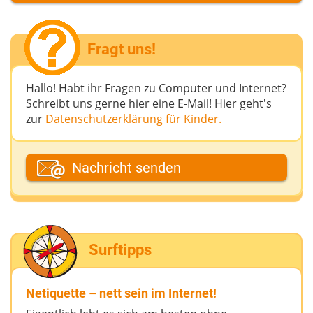
Fragt uns!
Hallo! Habt ihr Fragen zu Computer und Internet?
Schreibt uns gerne hier eine E-Mail! Hier geht's
zur
Datenschutzerklärung für Kinder.
Dein Fantasiename
Nachricht senden
Deine E-Mail-Adresse (wenn du eine Antwort
möchtest)
Surftipps
Deine Nachricht
Netiquette – nett sein im Internet!