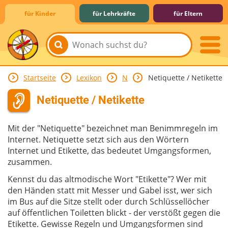
für Kinder
für Lehrkräfte
für Eltern
Startseite
Lexikon
N
Netiquette / Netikette
Lernen & Schule
Hobby & Freizeit
Spiel & Spaß
Mitreden & Mitmachen
Netiquette / Netikette
Mit der "Netiquette" bezeichnet man Benimmregeln im
Internet. Netiquette setzt sich aus den Wörtern
Internet und Etikette, das bedeutet Umgangsformen,
zusammen.
Kennst du das altmodische Wort "Etikette"? Wer mit
den Händen statt mit Messer und Gabel isst, wer sich
im Bus auf die Sitze stellt oder durch Schlüssellöcher
auf öffentlichen Toiletten blickt - der verstößt gegen die
Etikette. Gewisse Regeln und Umgangsformen sind