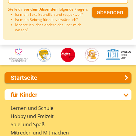
Stelle dir
vor dem Absenden
folgende
Fragen
:
absenden
Ist mein Text freundlich und respektvoll?
Ist mein Beitrag für alle verständlich?
Möchte ich, dass andere das über mich
wissen?
Startseite
Über uns
für Kinder
Presse
Kontakt
Lernen und Schule
Impressum
Hobby und Freizeit
Internet-ABC Sitemap
Spiel und Spaß
Barrierefreiheit
Mitreden und Mitmachen