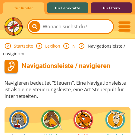
für Kinder
für Lehrkräfte
für Eltern
Startseite
Lexikon
N
Navigationsleiste /
Lernen & Schule
Hobby & Freizeit
Spiel & Spaß
Mitreden & Mitmachen
navigieren
Navigationsleiste / navigieren
Navigieren bedeutet "Steuern". Eine Navigationsleiste
ist also eine Steuerungsleiste, eine Art Steuerpult für
Internetseiten.