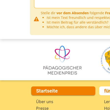
Stelle dir
vor dem Absenden
folgende
Fr
Ist mein Text freundlich und respektvo
Ist mein Beitrag für alle verständlich?
Möchte ich, dass andere das über mic
Startseite
fü
Über uns
Le
Presse
Hob