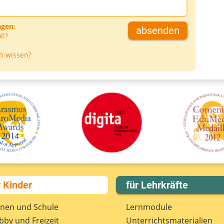
agen
:
absenden
ll?
h wissen?
r Kinder
für Lehrkräfte
rnen und Schule
Lernmodule
by und Freizeit
Unterrichts­materialien