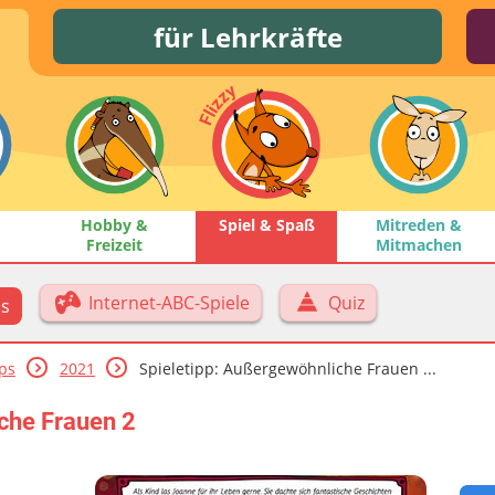
für Lehrkräfte
Hobby &
Spiel & Spaß
Mitreden &
Freizeit
Mitmachen
Internet-ABC-Spiele
Quiz
ps
pps
2021
Spieletipp: Außergewöhnliche Frauen ...
che Frauen 2