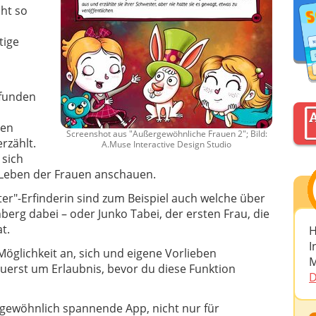
cht so
tige
rfunden
len
Screenshot aus "Außergewöhnliche Frauen 2"; Bild:
rzählt.
A.Muse Interactive Design Studio
 sich
 Leben der Frauen anschauen.
er"-Erfinderin sind zum Beispiel auch welche über
erg dabei – oder Junko Tabei, der ersten Frau, die
t.
H
I
 Möglichkeit an, sich und eigene Vorlieben
M
 zuerst um Erlaubnis, bevor du diese Funktion
D
gewöhnlich spannende App, nicht nur für