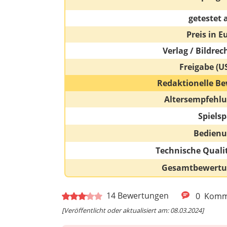
getestet 
Preis in E
Verlag / Bildrec
Freigabe (U
Redaktionelle Be
Altersempfehl
Spiels
Bedien
Technische Quali
Gesamtbewert
14
Bewertungen
0
Komm
[Veröffentlicht oder aktualisiert am: 08.03.2024]