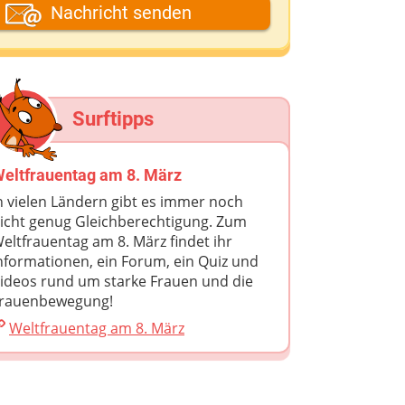
ein Fantasiename
Nachricht senden
eine E-Mail-Adresse (wenn du eine
ntwort möchtest)
Surftipps
eine Nachricht
eltfrauentag am 8. März
n vielen Ländern gibt es immer noch
icht genug Gleichberechtigung. Zum
eltfrauentag am 8. März findet ihr
nformationen, ein Forum, ein Quiz und
ideos rund um starke Frauen und die
rauenbewegung!
Weltfrauentag am 8. März