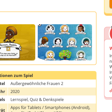
D
D
A
D
W
I
n
W
I
tionen zum Spiel
V
F
tel
Außergewöhnliche Frauen 2
ahr
2020
els
Lernspiel, Quiz & Denkspiele
Apps für Tablets / Smartphones (Android),
rät