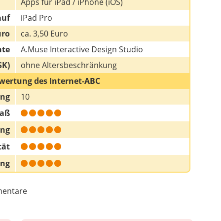
Apps für iPad / iPhone (iOS)
auf
iPad Pro
uro
ca. 3,50 Euro
hte
A.Muse Interactive Design Studio
SK)
ohne Altersbeschränkung
wertung des Internet-ABC
ung
10
paß
ung
tät
ung
entare