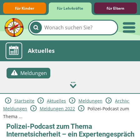
für Kinder
für Lehrkräfte
für Eltern
Lernmodule
Unterrichts­materialien
Internet-ABC-Schule
Praxishilfen
Aktuelles
Meldungen
Startseite
Aktuelles
Meldungen
Archiv:
Meldungen
Meldungen 2022
Polizei-Podcast zum
Thema ...
Polizei-Podcast zum Thema
Internetsicherheit – ein Expertengespräch