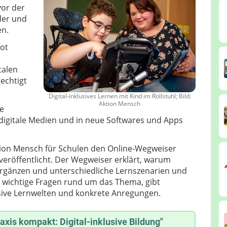
vor der
der und
en.
bot
talen
echtigt
Digital-inklusives Lernen mit Kind im Rollstuhl; Bild:
Aktion Mensch
e
 digitale Medien und in neue Softwares und Apps
ktion Mensch für Schulen den Online-Wegweiser
" veröffentlicht. Der Wegweiser erklärt, warum
t ergänzen und unterschiedliche Lernszenarien und
 wichtige Fragen rund um das Thema, gibt
lusive Lernwelten und konkrete Anregungen.
axis kompakt: Digital-inklusive Bildung"