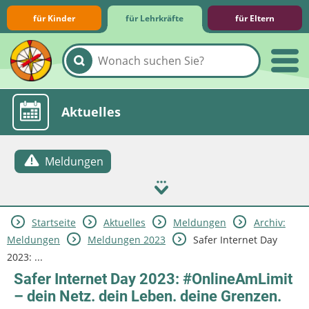
für Kinder
für Lehrkräfte
für Eltern
Lernmodule
Unterrichts­materialien
Internet-ABC-Schule
Praxishilfen
Aktuelles
Meldungen
Startseite
Aktuelles
Meldungen
Archiv:
Meldungen
Meldungen 2023
Safer Internet Day
2023: ...
Safer Internet Day 2023: #OnlineAmLimit
– dein Netz. dein Leben. deine Grenzen.