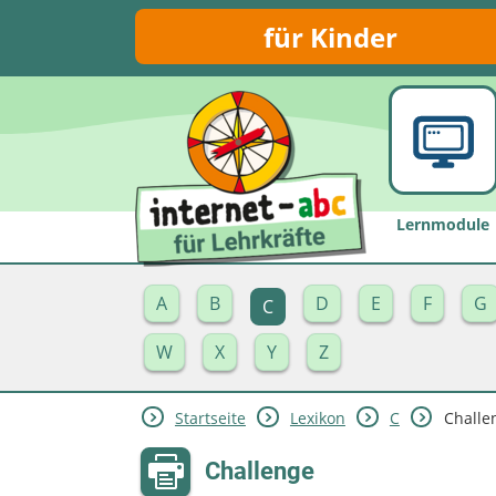
für Kinder
Lernmodule
A
B
D
E
F
G
C
W
X
Y
Z
Startseite
Lexikon
C
Challe
Challenge