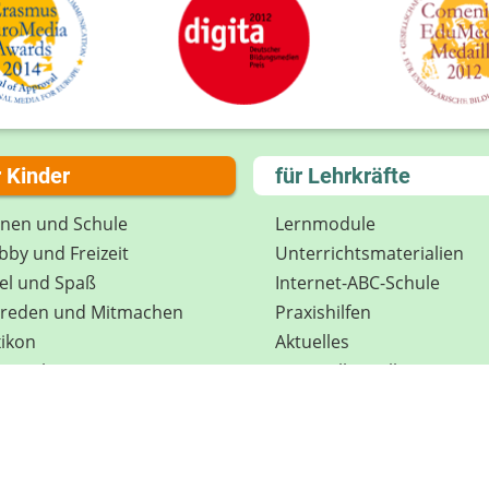
r Kinder
für Lehrkräfte
rnen und Schule
Lernmodule
by und Freizeit
Unterrichts­materialien
el und Spaß
Internet-ABC-Schule
treden und Mitmachen
Praxishilfen
ikon
Aktuelles
tenschutz
Materialbestellung
wsletter
Lexikon
Datenschutz
Newsletter