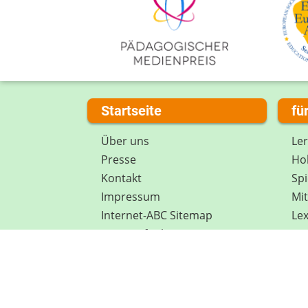
Startseite
fü
Über uns
Le
Presse
Hob
Kontakt
Spi
Impressum
Mi
Internet-ABC Sitemap
Lex
Barrierefreiheit
Da
Länderprojekte
Ne