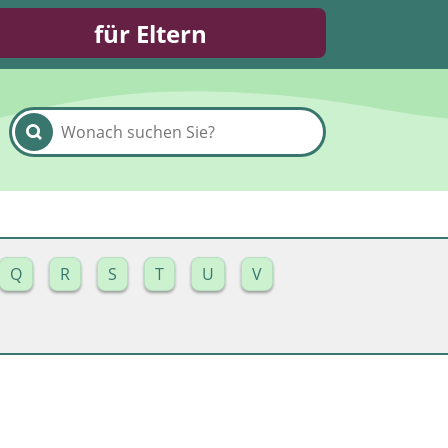
für Eltern
Q
R
S
T
U
V