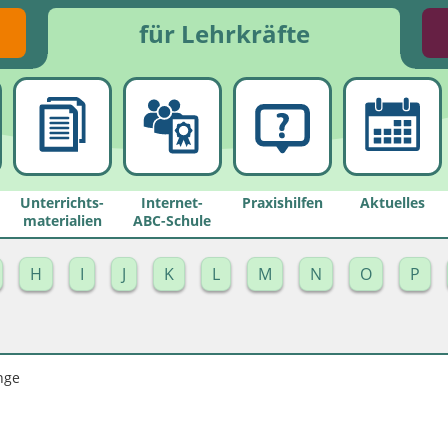
für Lehrkräfte
Unterrichts­
Internet-
Praxishilfen
Aktuelles
materialien
ABC-Schule
H
I
J
K
L
M
N
O
P
nge