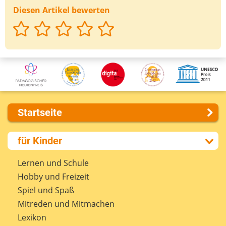
Diesen Artikel bewerten
Startseite
Über uns
für Kinder
Presse
Kontakt
Lernen und Schule
Impressum
Hobby und Freizeit
Internet-ABC Sitemap
Spiel und Spaß
Barrierefreiheit
Mitreden und Mitmachen
Länderprojekte
Lexikon