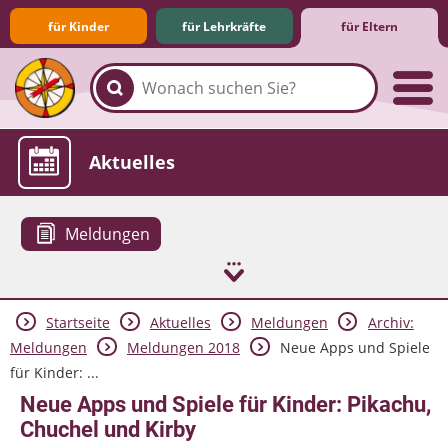
für Kinder
für Lehrkräfte
für Eltern
Familie & Medien
Spieletipps & Lernsoftware
Die Jüngsten im Netz
Lexikon
Aktuelles
Meldungen
Startseite
Aktuelles
Meldungen
Archiv:
Meldungen
Meldungen 2018
Neue Apps und Spiele
für Kinder: ...
Neue Apps und Spiele für Kinder: Pikachu,
Chuchel und Kirby