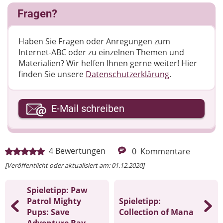
Fragen?
Haben Sie Fragen oder Anregungen zum
Internet-ABC oder zu einzelnen Themen und
Materialien? Wir helfen Ihnen gerne weiter! ​Hier
finden Sie unsere
Datenschutzerklärung
.
Ihre E-Mail-Adresse
E-Mail schreiben
Ihre Nachricht
4
Bewertungen
0
Kommentare
[Veröffentlicht oder aktualisiert am: 01.12.2020]
Spieletipp: Paw
Patrol Mighty
Spieletipp:
Pups: Save
Collection of Mana