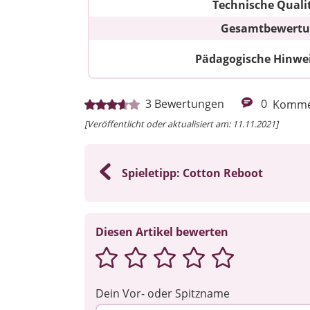
Technische Quali
Gesamtbewert
Pädagogische Hinwe
3
Bewertungen
0
Komme
[Veröffentlicht oder aktualisiert am: 11.11.2021]
Spieletipp: Cotton Reboot
Diesen Artikel bewerten
Dein Vor- oder Spitzname