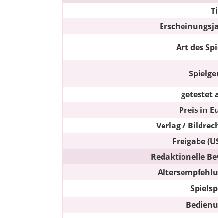
Ti
Erscheinungsj
Art des Spi
Spielge
getestet 
Preis in E
Verlag / Bildrec
Freigabe (U
Redaktionelle Be
Altersempfehl
Spiels
Bedien