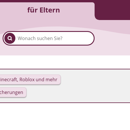
für Eltern
inecraft, Roblox und mehr
icherungen