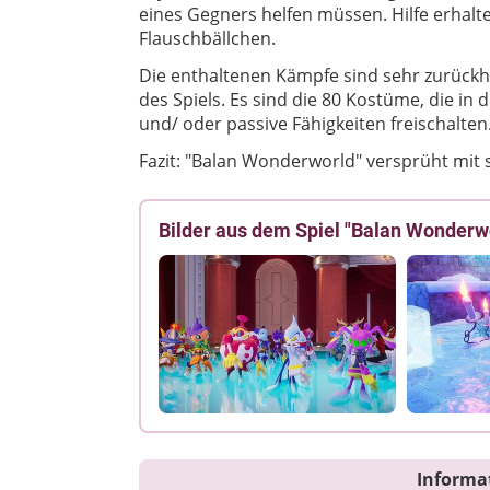
eines Gegners helfen müssen. Hilfe erhal
Flauschbällchen.
Die enthaltenen Kämpfe sind sehr zurückha
des Spiels. Es sind die 80 Kostüme, die in
und/ oder passive Fähigkeiten freischalten
Fazit: "Balan Wonderworld" versprüht mit 
Bilder aus dem Spiel "Balan Wonderw
Informa