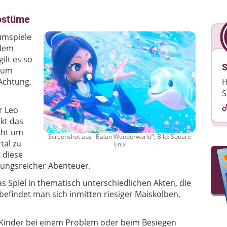
kostüme
ümspiele
 dem
ilt es so
S
, um
Achtung,
H
S
r Leo
kt das
icht um
Screenshot aus "Balan Wonderworld"; Bild: Square
tal zu
Enix
 diese
lungsreicher Abenteuer.
as Spiel in thematisch unterschiedlichen Akten, die
befindet man sich inmitten riesiger Maiskolben,
ie Kinder bei einem Problem oder beim Besiegen