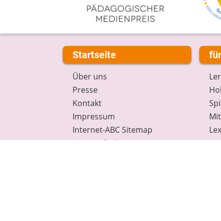
Startseite
fü
Über uns
Le
Presse
Hob
Kontakt
Spi
Impressum
Mi
Internet-ABC Sitemap
Lex
Barrierefreiheit
Da
Länderprojekte
Ne