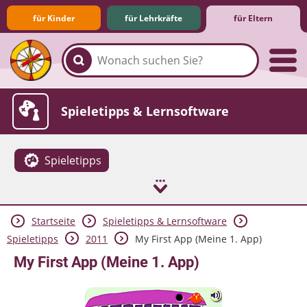
für Kinder
für Lehrkräfte
für Eltern
Familie & Medien
Spieletipps & Lernsoftware
Spieletipps
Startseite
Spieletipps & Lernsoftware
Die Jüngsten im Netz
Lexikon
Aktuelles
Spieletipps
2011
My First App (Meine 1. App)
My First App (Meine 1. App)