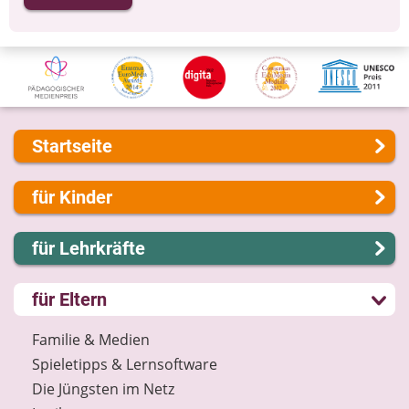
Startseite
Über uns
für Kinder
Presse
Kontakt
Lernen und Schule
für Lehrkräfte
Impressum
Hobby und Freizeit
Internet-ABC Sitemap
Spiel und Spaß
Lernmodule
für Eltern
Barrierefreiheit
Mitreden und Mitmachen
Unterrichts­materialien
Länderprojekte
Lexikon
Internet-ABC-Schule
Familie & Medien
Datenschutz
Praxishilfen
Spieletipps & Lernsoftware
Newsletter
Aktuelles
Die Jüngsten im Netz