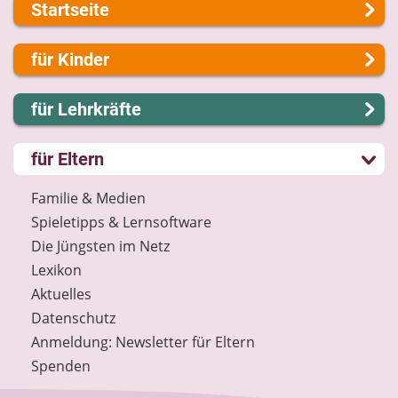
Startseite
Über uns
für Kinder
Presse
Kontakt
Lernen und Schule
für Lehrkräfte
Impressum
Hobby und Freizeit
Internet-ABC Sitemap
Spiel und Spaß
Lernmodule
für Eltern
Barrierefreiheit
Mitreden und Mitmachen
Unterrichts­materialien
Länderprojekte
Lexikon
Internet-ABC-Schule
Familie & Medien
Datenschutz
Praxishilfen
Spieletipps & Lernsoftware
Newsletter
Aktuelles
Die Jüngsten im Netz
Materialbestellung
Lexikon
Lexikon
Aktuelles
Datenschutz
Datenschutz
Newsletter
Anmeldung: Newsletter für Eltern
Spenden
Spenden