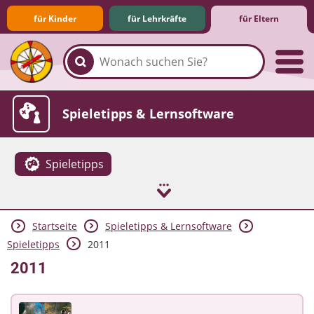
für Kinder
für Lehrkräfte
für Eltern
Familie & Medien
Spieletipps & Lernsoftware
Spieletipps
Startseite
Spieletipps & Lernsoftware
Die Jüngsten im Netz
Lexikon
Aktuelles
Spieletipps
2011
2011