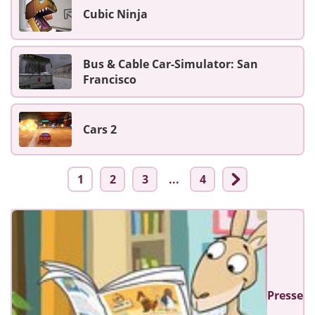
Cubic Ninja
Bus & Cable Car-Simulator: San
Francisco
Cars 2
1
2
3
...
4
Presse