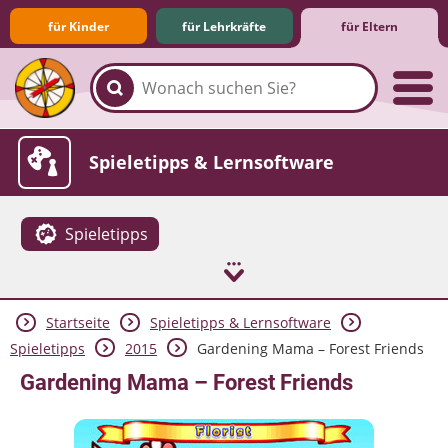
für Kinder
für Lehrkräfte
für Eltern
Familie & Medien
Spieletipps & Lernsoftware
Spieletipps
Startseite
Spieletipps & Lernsoftware
Die Jüngsten im Netz
Lexikon
Aktuelles
Spieletipps
2015
Gardening Mama – Forest Friends
Gardening Mama – Forest Friends