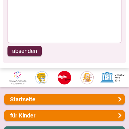
absenden
Startseite
Über uns
für Kinder
Presse
Kontakt
Lernen und Schule