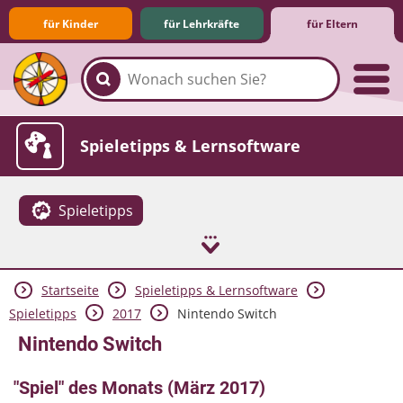
für Kinder
für Lehrkräfte
für Eltern
Familie & Medien
Spieletipps & Lernsoftware
Spieletipps
Startseite
Spieletipps & Lernsoftware
Die Jüngsten im Netz
Lexikon
Aktuelles
Spieletipps
2017
Nintendo Switch
Nintendo Switch
"Spiel" des Monats (März 2017)