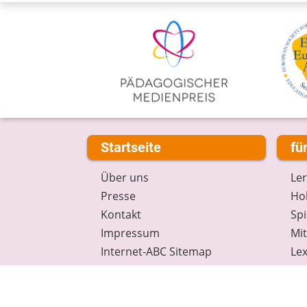
Startseite
fü
Über uns
Le
Presse
Hob
Kontakt
Spi
Impressum
Mi
Internet-ABC Sitemap
Lex
Barrierefreiheit
Da
Länderprojekte
Ne