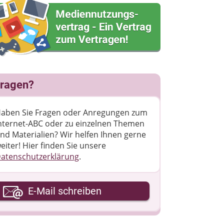
ragen?
aben Sie Fragen oder Anregungen zum
nternet-ABC oder zu einzelnen Themen
nd Materialien? Wir helfen Ihnen gerne
eiter! ​Hier finden Sie unsere
atenschutzerklärung
.
hre E-Mail-Adresse
E-Mail schreiben