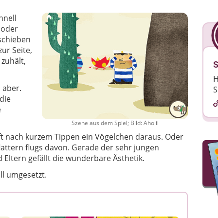
hnell
 oder
schieben
ur Seite,
zuhält,
S
H
s aber.
S
die
e
Szene aus dem Spiel; Bild: Ahoiii
pft nach kurzem Tippen ein Vögelchen daraus. Oder
attern flugs davon. Gerade der sehr jungen
 Eltern gefällt die wunderbare Ästhetik.
ll umgesetzt.