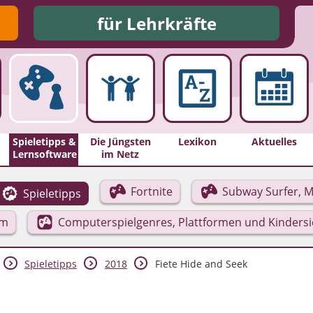
für Lehrkräfte
Spieletipps &
Die Jüngsten
Lexikon
Aktuelles
Lernsoftware
im Netz
Fortnite
Subway Surfer, M
Spieletipps
rm
Computerspielgenres, Plattformen und Kinders
Spieletipps
2018
Fiete Hide and Seek