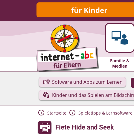
für Kinder
Familie &
Medien
Software und Apps zum Lernen
Kinder und das Spielen am Bildschi
Startseite
Spieletipps & Lernsoftware
Fiete Hide and Seek