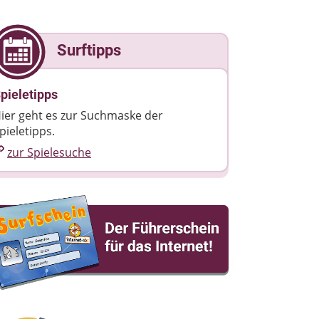
Surftipps
pieletipps
ier geht es zur Suchmaske der
pieletipps.
zur Spielesuche