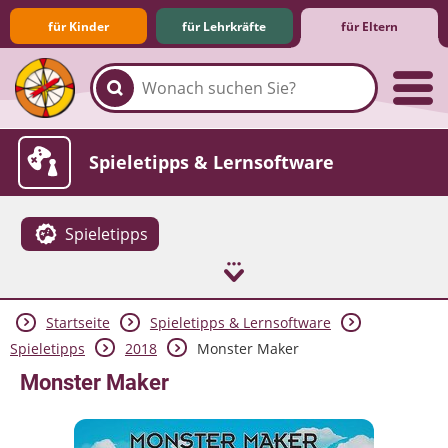
für Kinder
für Lehrkräfte
für Eltern
Familie & Medien
Spieletipps & Lernsoftware
Spieletipps
Startseite
Spieletipps & Lernsoftware
Die Jüngsten im Netz
Lexikon
Aktuelles
Spieletipps
2018
Monster Maker
Monster Maker