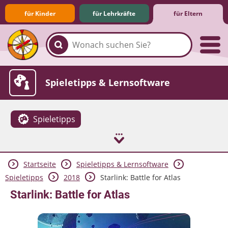
für Kinder
für Lehrkräfte
für Eltern
Familie & Medien
Spieletipps & Lernsoftware
Spieletipps
Startseite
Spieletipps & Lernsoftware
Die Jüngsten im Netz
Lexikon
Aktuelles
Spieletipps
2018
Starlink: Battle for Atlas
Starlink: Battle for Atlas