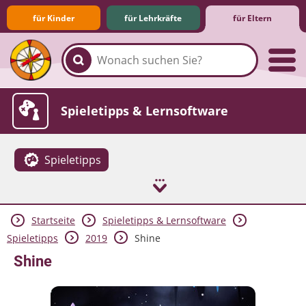
für Kinder
für Lehrkräfte
für Eltern
Familie & Medien
Spieletipps & Lernsoftware
Spieletipps
Startseite
Spieletipps & Lernsoftware
Die Jüngsten im Netz
Lexikon
Aktuelles
Spieletipps
2019
Shine
Shine