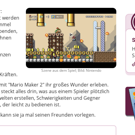
:
t werden
ümmel
ppenden,
ähnen
S
H
ünzen
S
Szene aus dem Spiel; Bild: Nintendo
Kräften.
r mit "Mario Maker 2" ihr großes Wunder erleben.
ckt alles drin, was aus einem Spieler plötzlich
welten erstellen, Schwierigkeiten und Gegner
 der leicht zu bedienen ist.
 kann sie ja mal seinen Freunden vorlegen.