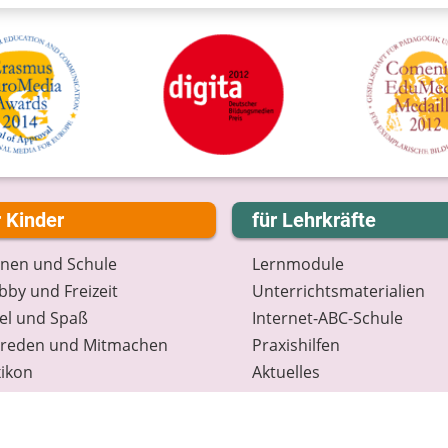
r Kinder
für Lehrkräfte
rnen und Schule
Lernmodule
by und Freizeit
Unterrichts­materialien
el und Spaß
Internet-ABC-Schule
treden und Mitmachen
Praxishilfen
ikon
Aktuelles
tenschutz
Materialbestellung
wsletter
Lexikon