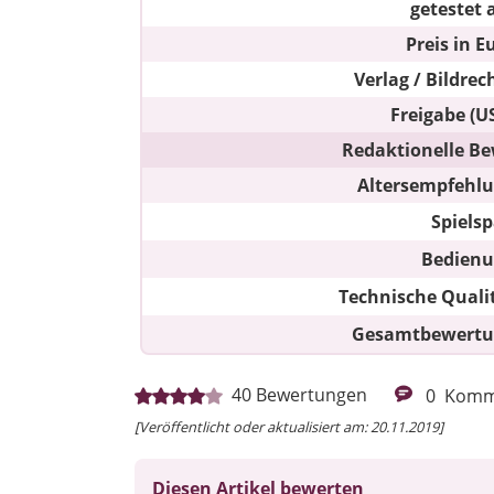
getestet 
Preis in E
Verlag / Bildrec
Freigabe (U
Redaktionelle Be
Altersempfehl
Spiels
Bedien
Technische Quali
Gesamtbewert
40
Bewertungen
0
Komm
[Veröffentlicht oder aktualisiert am: 20.11.2019]
Diesen Artikel bewerten