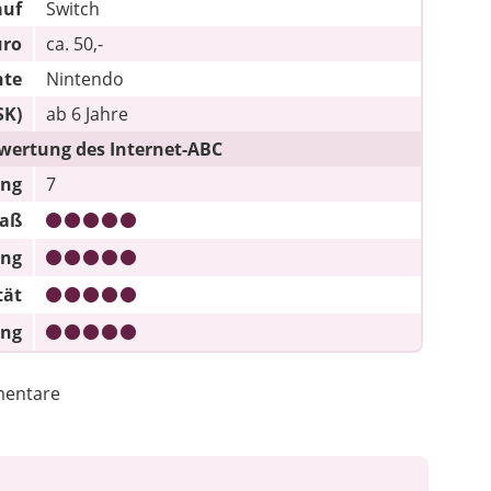
I
auf
Switch
uro
ca. 50,-
hte
Nintendo
SK)
ab 6 Jahre
wertung des Internet-ABC
ung
7
paß
ung
tät
ung
entare