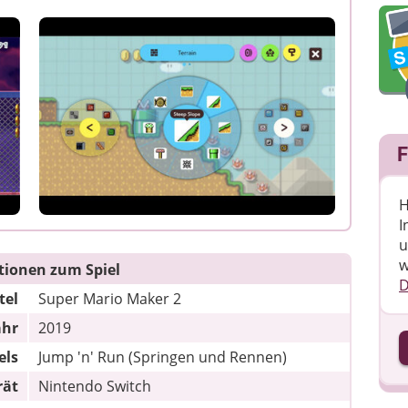
F
H
I
u
w
tionen zum Spiel
D
tel
Super Mario Maker 2
ahr
2019
I
els
Jump 'n' Run (Springen und Rennen)
rät
Nintendo Switch