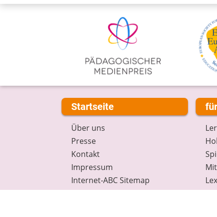
Startseite
fü
Über uns
Le
Presse
Hob
Kontakt
Spi
Impressum
Mi
Internet-ABC Sitemap
Lex
Barrierefreiheit
Da
Länderprojekte
Ne