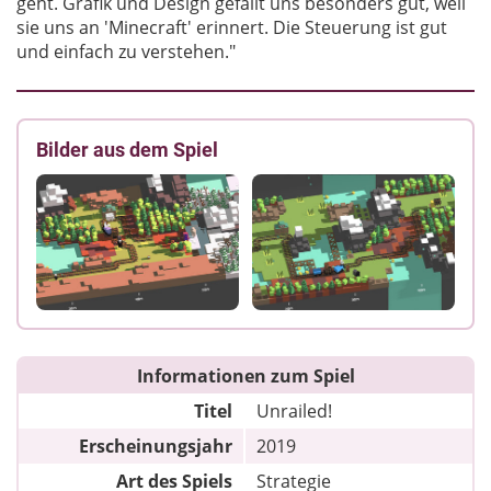
geht. Grafik und Design gefällt uns besonders gut, weil
sie uns an 'Minecraft' erinnert. Die Steuerung ist gut
und einfach zu verstehen."
Bilder aus dem Spiel
Informationen zum Spiel
Titel
Unrailed!
Erscheinungsjahr
2019
Art des Spiels
Strategie