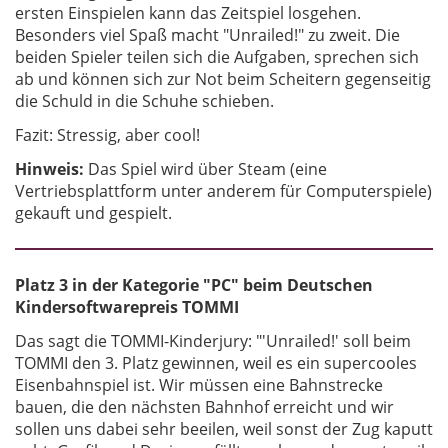
ersten Einspielen kann das Zeitspiel losgehen.
Besonders viel Spaß macht "Unrailed!" zu zweit. Die
beiden Spieler teilen sich die Aufgaben, sprechen sich
ab und können sich zur Not beim Scheitern gegenseitig
die Schuld in die Schuhe schieben.
Fazit: Stressig, aber cool!
Hinweis:
Das Spiel wird über Steam (eine
Vertriebsplattform unter anderem für Computerspiele)
gekauft und gespielt.
Platz 3 in der Kategorie "PC" beim Deutschen
Kindersoftwarepreis TOMMI
Das sagt die TOMMI-Kinderjury: "'Unrailed!' soll beim
TOMMI den 3. Platz gewinnen, weil es ein supercooles
Eisenbahnspiel ist. Wir müssen eine Bahnstrecke
bauen, die den nächsten Bahnhof erreicht und wir
sollen uns dabei sehr beeilen, weil sonst der Zug kaputt