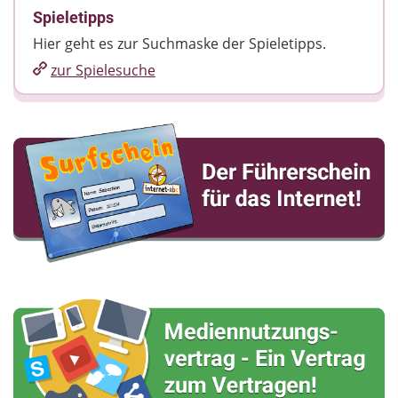
Spieletipps
Hier geht es zur Suchmaske der Spieletipps.
zur Spielesuche