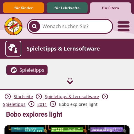
für Kinder
für Lehrkräfte
für Eltern
Familie & Medien
Spieletipps & Lernsoftware
Spieletipps
Startseite
Spieletipps & Lernsoftware
Die Jüngsten im Netz
Lexikon
Aktuelles
Spieletipps
2011
Bobo explores light
Bobo explores light