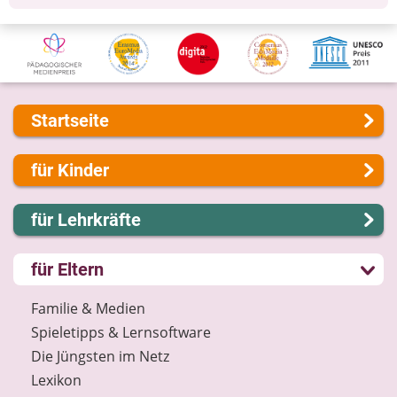
Startseite
Über uns
für Kinder
Presse
Kontakt
Lernen und Schule
für Lehrkräfte
Impressum
Hobby und Freizeit
Internet-ABC Sitemap
Spiel und Spaß
Lernmodule
für Eltern
Barrierefreiheit
Mitreden und Mitmachen
Unterrichts­materialien
Länderprojekte
Lexikon
Internet-ABC-Schule
Familie & Medien
Datenschutz
Praxishilfen
Spieletipps & Lernsoftware
Newsletter
Aktuelles
Die Jüngsten im Netz
Materialbestellung
Lexikon