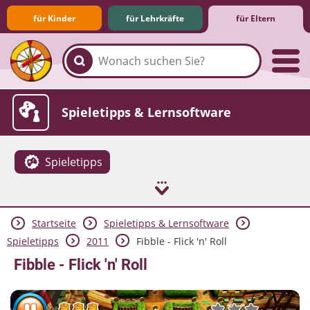
für Kinder
für Lehrkräfte
für Eltern
Familie & Medien
Spieletipps & Lernsoftware
Spieletipps
Startseite
Spieletipps & Lernsoftware
Die Jüngsten im Netz
Lexikon
Aktuelles
Spieletipps
2011
Fibble - Flick 'n' Roll
Fibble - Flick 'n' Roll