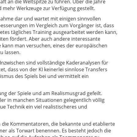
t an die Weltspitze zu führen. Über die Jahre
 mehr Werkzeuge zur Verfügung gestellt.
nahme dar und wartet mit einigen sinnvollen
besserungen im Vergleich zum Vorgänger ist, dass
ltetes tägliches Training ausgearbeitet werden kann,
eiten fördert. Aber auch andere interessante
e kann man versuchen, eines der europäischen
u lassen.
Inzwischen sind vollständige Kaderanalysen für
et, dass von der KI keinerlei sinnlose Transfers
smus des Spiels bei und vermittelt ein
g der Spiele und am Realismusgrad gefeilt.
er in manchen Situationen gelegentlich völlig
ue Technik ein viel realistischeres und
ch die Kommentatoren, die bekannte und etablierte
mer als Torwart benennen. Es besteht jedoch die