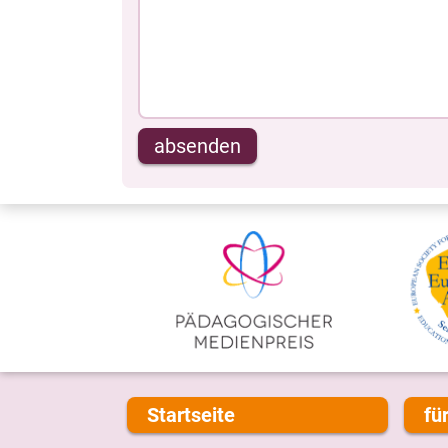
absenden
Startseite
fü