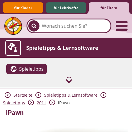
für Kinder
für Lehrkräfte
für Eltern
Familie & Medien
Spieletipps & Lernsoftware
Spieletipps
Startseite
Spieletipps & Lernsoftware
Die Jüngsten im Netz
Lexikon
Aktuelles
Spieletipps
2011
iPawn
iPawn