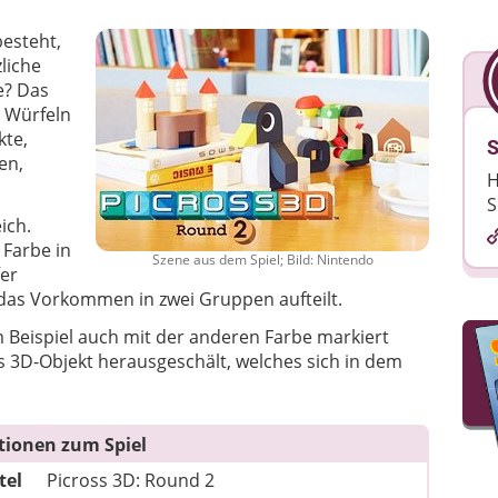
besteht,
liche
e? Das
 Würfeln
kte,
S
en,
H
S
ich.
 Farbe in
Szene aus dem Spiel; Bild: Nintendo
fer
 das Vorkommen in zwei Gruppen aufteilt.
um Beispiel auch mit der anderen Farbe markiert
 3D-Objekt herausgeschält, welches sich in dem
tionen zum Spiel
tel
Picross 3D: Round 2