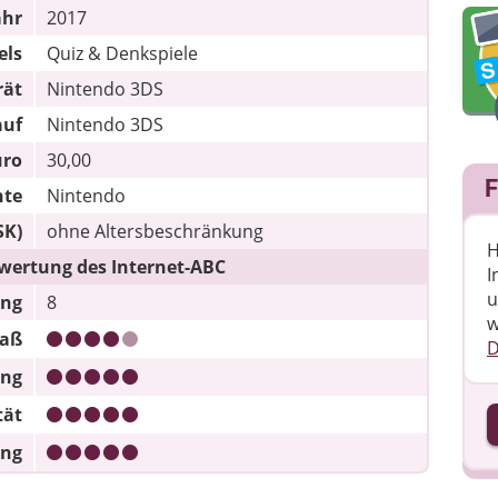
ahr
2017
els
Quiz & Denkspiele
rät
Nintendo 3DS
auf
Nintendo 3DS
uro
30,00
F
hte
Nintendo
SK)
ohne Altersbeschränkung
H
wertung des Internet-ABC
I
u
ung
8
w
paß
D
ung
tät
I
ung