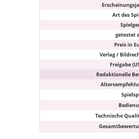
Erscheinungsj
Art des Spi
Spielge
getestet 
Preis in E
Verlag / Bildrec
Freigabe (U
Redaktionelle Be
Altersempfehl
Spiels
Bedien
Technische Quali
Gesamtbewert