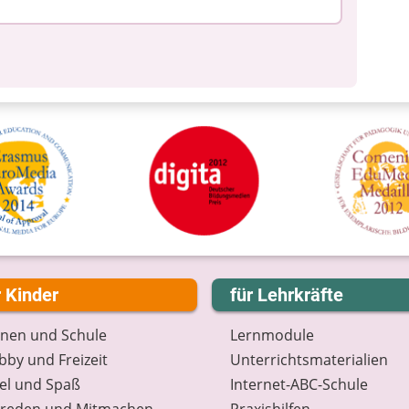
r Kinder
für Lehrkräfte
rnen und Schule
Lernmodule
by und Freizeit
Unterrichts­materialien
el und Spaß
Internet-ABC-Schule