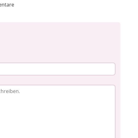
I
ntare