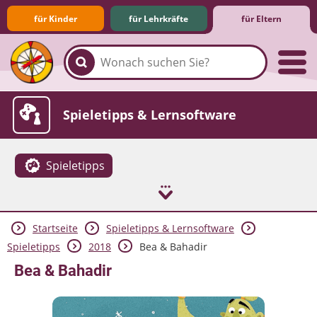
für Kinder
für Lehrkräfte
für Eltern
Familie & Medien
Spieletipps & Lernsoftware
Spieletipps
Startseite
Spieletipps & Lernsoftware
Die Jüngsten im Netz
Lexikon
Aktuelles
Spieletipps
2018
Bea & Bahadir
Bea & Bahadir