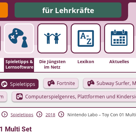
für Lehrkräfte
Spieletipps &
Die Jüngsten
Lexikon
Aktuelles
Lernsoftware
im Netz
Fortnite
Subway Surfer, M
Spieletipps
rm
Computerspielgenres, Plattformen und Kinders
Spieletipps
2018
Nintendo Labo – Toy Con 01 Multi 
1 Multi Set