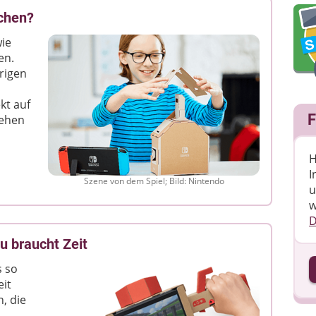
chen?
wie
en.
trigen
kt auf
F
rehen
H
I
Szene von dem Spiel; Bild: Nintendo
u
w
D
 braucht Zeit
I
s so
it
, die