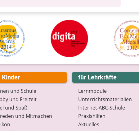
r Kinder
für Lehrkräfte
rnen und Schule
Lernmodule
by und Freizeit
Unterrichts­materialien
el und Spaß
Internet-ABC-Schule
treden und Mitmachen
Praxishilfen
ikon
Aktuelles
tenschutz
Materialbestellung