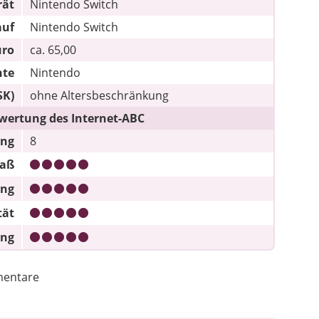
rät
Nintendo Switch
auf
Nintendo Switch
uro
ca. 65,00
hte
Nintendo
SK)
ohne Altersbeschränkung
wertung des Internet-ABC
ung
8
paß
ung
tät
ung
entare