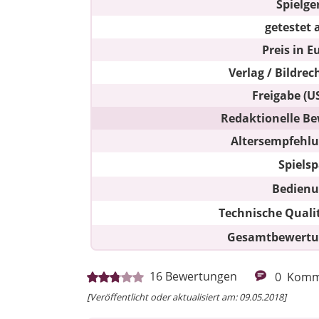
Spielge
getestet 
Preis in E
Verlag / Bildrec
Freigabe (U
Redaktionelle Be
Altersempfehl
Spiels
Bedien
Technische Quali
Gesamtbewert
16
Bewertungen
0
Komm
[Veröffentlicht oder aktualisiert am: 09.05.2018]