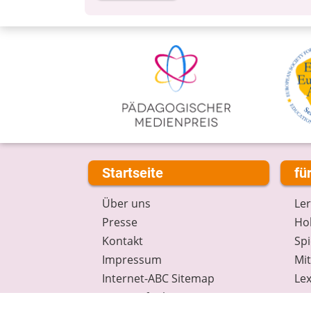
Startseite
fü
Über uns
Le
Presse
Hob
Kontakt
Spi
Impressum
Mi
Internet-ABC Sitemap
Lex
Barrierefreiheit
Da