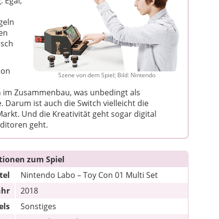
 Egal,
geln
en
isch
ion
Szene von dem Spiel; Bild: Nintendo
in im Zusammenbau, was unbedingt als
 Darum ist auch die Switch vielleicht die
rkt. Und die Kreativität geht sogar digital
ditoren geht.
tionen zum Spiel
tel
Nintendo Labo – Toy Con 01 Multi Set
ahr
2018
els
Sonstiges