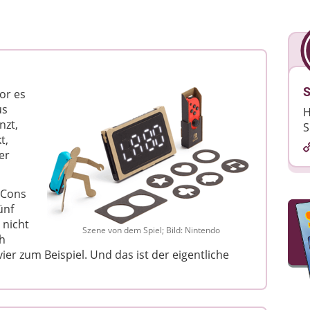
S
vor es
us
H
nzt,
S
t,
er
-Cons
ünf
 nicht
Szene von dem Spiel; Bild: Nintendo
h
ier zum Beispiel. Und das ist der eigentliche