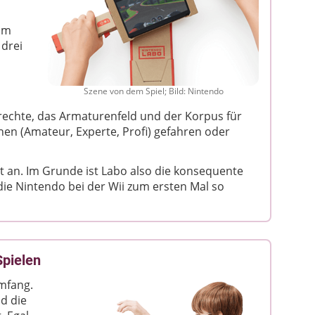
I
 im
 drei
Szene von dem Spiel; Bild: Nintendo
n
r rechte, das Armaturenfeld und der Korpus für
nnen (Amateur, Experte, Profi) gefahren oder
ht an. Im Grunde ist Labo also die konsequente
ie Nintendo bei der Wii zum ersten Mal so
pielen
mfang.
d die