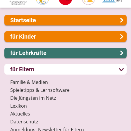
Startseite
Über uns
für Kinder
Presse
Kontakt
Lernen und Schule
für Lehrkräfte
Impressum
Hobby und Freizeit
Internet-ABC Sitemap
Spiel und Spaß
Lernmodule
für Eltern
Barrierefreiheit
Mitreden und Mitmachen
Unterrichts­materialien
Länderprojekte
Lexikon
Internet-ABC-Schule
Familie & Medien
Datenschutz
Praxishilfen
Spieletipps & Lernsoftware
Newsletter
Aktuelles
Die Jüngsten im Netz
Materialbestellung
Lexikon
Lexikon
Aktuelles
Datenschutz
Datenschutz
Newsletter
Anmeldung: Newsletter für Eltern