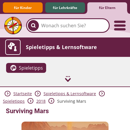
für Kinder
für Lehrkräfte
für Eltern
Familie & Medien
Spieletipps & Lernsoftware
Spieletipps
Startseite
Spieletipps & Lernsoftware
Die Jüngsten im Netz
Lexikon
Aktuelles
Spieletipps
2018
Surviving Mars
Surviving Mars