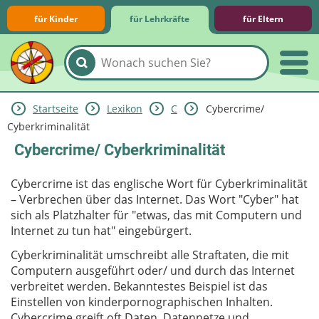
für Kinder
für Lehrkräfte
für Eltern
Startseite
Lexikon
C
Cybercrime/
Lernmodule
Unterrichts­materialien
Internet-ABC-Schule
Praxishilfen
Aktuelles
Cyberkriminalität
Cybercrime/ Cyberkriminalität
Cybercrime ist das englische Wort für Cyberkriminalität
– Verbrechen über das Internet. Das Wort "Cyber" hat
sich als Platzhalter für "etwas, das mit Computern und
Internet zu tun hat" eingebürgert.
Cyberkriminalität umschreibt alle Straftaten, die mit
Computern ausgeführt oder/ und durch das Internet
verbreitet werden. Bekanntestes Beispiel ist das
Einstellen von kinderpornographischen Inhalten.
Cybercrime greift oft Daten, Datennetze und