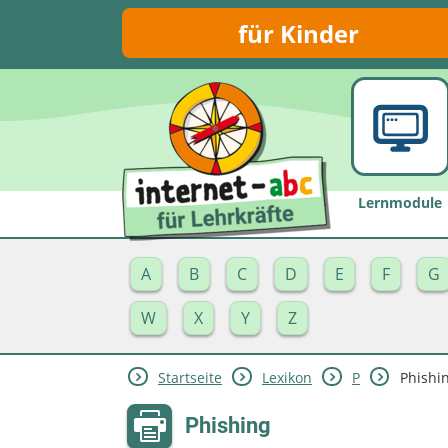
für Kinder
Lernmodule
A
B
C
D
E
F
G
W
X
Y
Z
Startseite
Lexikon
P
Phishi
Phishing