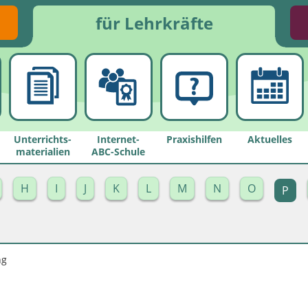
für Lehrkräfte
Unterrichts­
Internet-
Praxishilfen
Aktuelles
materialien
ABC-Schule
H
I
J
K
L
M
N
O
P
ng