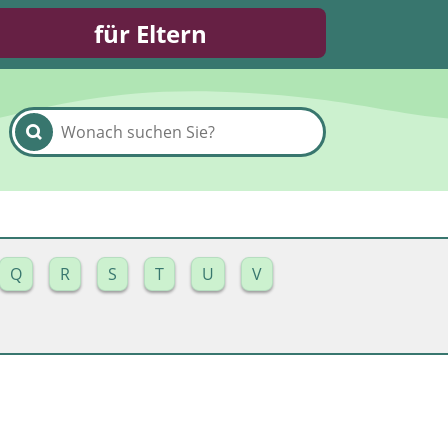
für Eltern
Q
R
S
T
U
V