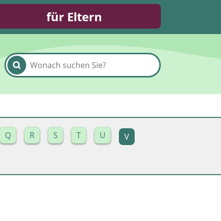
für Eltern
Q
R
S
T
U
V