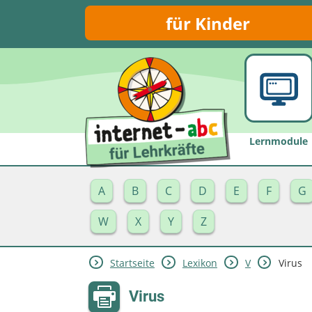
für Kinder
Lernmodule
A
B
C
D
E
F
G
W
X
Y
Z
Startseite
Lexikon
V
Virus
Virus