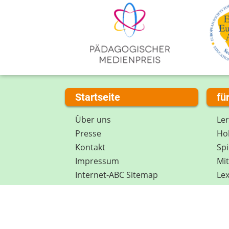
Startseite
fü
Über uns
Le
Presse
Hob
Kontakt
Spi
Impressum
Mi
Internet-ABC Sitemap
Lex
Barrierefreiheit
Da
Länderprojekte
Ne