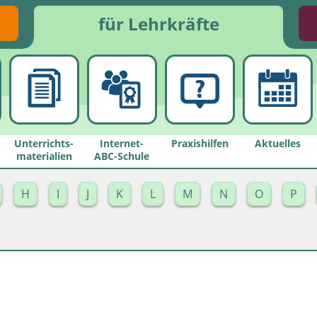
für Lehrkräfte
Unterrichts­
Internet-
Praxishilfen
Aktuelles
materialien
ABC-Schule
H
I
J
K
L
M
N
O
P