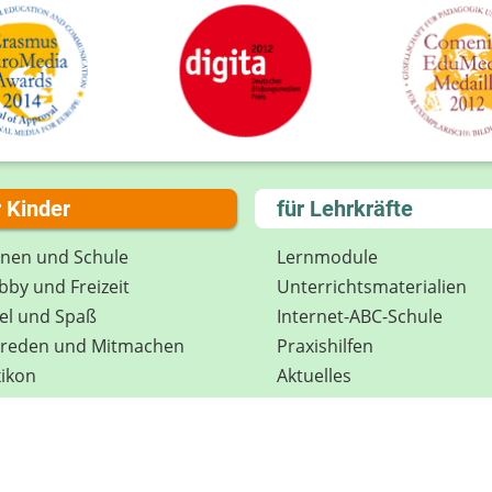
r Kinder
für Lehrkräfte
rnen und Schule
Lernmodule
by und Freizeit
Unterrichts­materialien
el und Spaß
Internet-ABC-Schule
treden und Mitmachen
Praxishilfen
ikon
Aktuelles
tenschutz
Materialbestellung
wsletter
Lexikon
Datenschutz