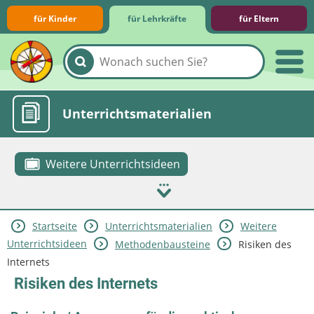
für Kinder
für Lehrkräfte
für Eltern
Lernmodule
Unterrichts­materialien
Weitere Unterrichtsideen
Startseite
Unterrichts­materialien
Weitere
Internet-ABC-Schule
Praxishilfen
Aktuelles
Unterrichtsideen
Methodenbausteine
Risiken des
Internets
Risiken des Internets