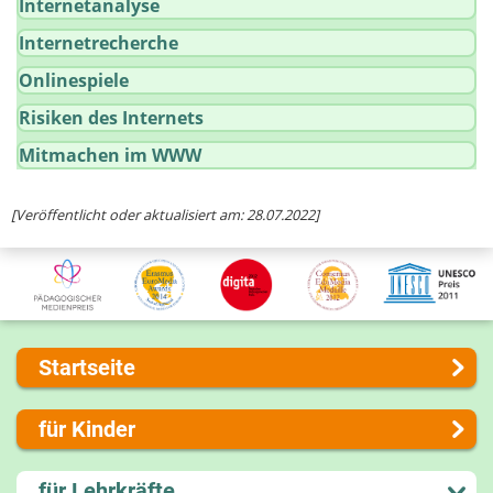
Internetanalyse
Internetrecherche
Onlinespiele
Risiken des Internets
Mitmachen im WWW
[Veröffentlicht oder aktualisiert am: 28.07.2022]
Startseite
Über uns
für Kinder
Presse
Kontakt
Lernen und Schule
für Lehrkräfte