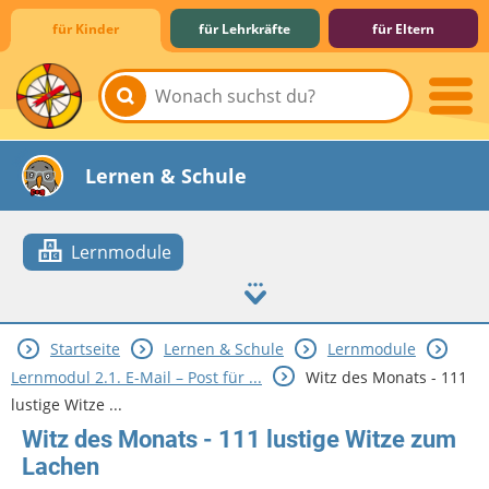
für Kinder
für Lehrkräfte
für Eltern
Lernen & Schule
Lernmodule
Startseite
Lernen & Schule
Lernmodule
Hobby & Freizeit
Spiel & Spaß
Mitreden & Mitmachen
Lernmodul 2.1. E-Mail – Post für ...
Witz des Monats - 111
lustige Witze ...
Witz des Monats - 111 lustige Witze zum
Lachen