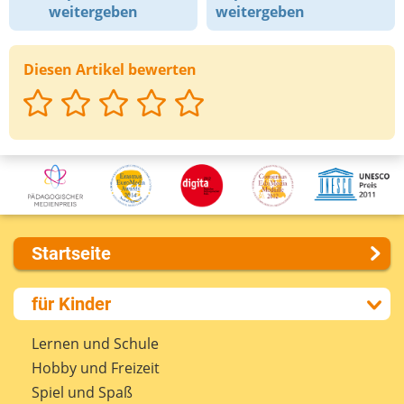
weitergeben
weitergeben
Diesen Artikel bewerten
Startseite
Über uns
für Kinder
Presse
Kontakt
Lernen und Schule
Impressum
Hobby und Freizeit
Internet-ABC Sitemap
Spiel und Spaß