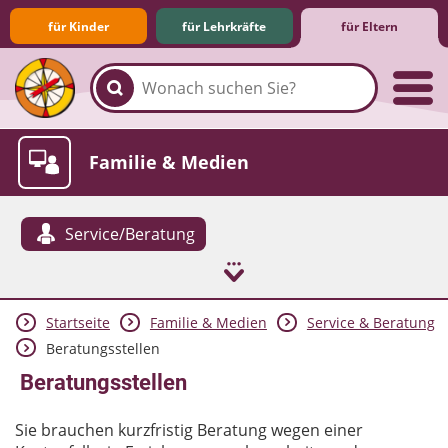
für Kinder
für Lehrkräfte
für Eltern
Familie & Medien
Service/Beratung
Startseite
Familie & Medien
Service & Beratung
Spieletipps & Lernsoftware
Die Jüngsten im Netz
Lexikon
Aktuelles
Beratungsstellen
Beratungsstellen
Sie brauchen kurzfristig Beratung wegen einer