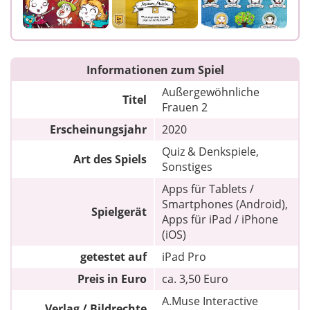
Informationen zum Spiel
Außergewöhnliche
Titel
Frauen 2
Erscheinungsjahr
2020
Quiz & Denkspiele,
Art des Spiels
Sonstiges
Apps für Tablets /
Smartphones (Android),
Spielgerät
Apps für iPad / iPhone
(iOS)
getestet auf
iPad Pro
Preis in Euro
ca. 3,50 Euro
A.Muse Interactive
Verlag / Bildrechte