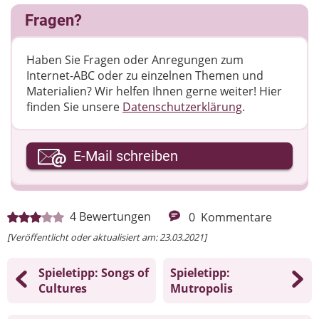
Fragen?
Haben Sie Fragen oder Anregungen zum
Internet-ABC oder zu einzelnen Themen und
Materialien? Wir helfen Ihnen gerne weiter! ​Hier
finden Sie unsere
Datenschutzerklärung
.
Ihre E-Mail-Adresse
E-Mail schreiben
Ihre Nachricht
4
Bewertungen
0
Kommentare
[Veröffentlicht oder aktualisiert am: 23.03.2021]
Spieletipp: Songs of
Spieletipp:
Cultures
Mutropolis