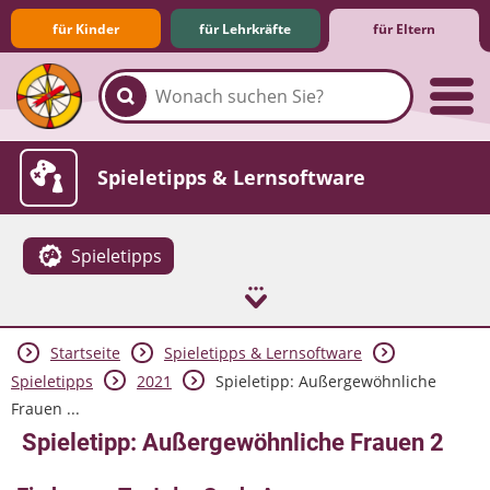
für Kinder
für Lehrkräfte
für Eltern
Familie & Medien
Spieletipps & Lernsoftware
Spieletipps
Startseite
Spieletipps & Lernsoftware
Die Jüngsten im Netz
Lexikon
Aktuelles
Spieletipps
2021
Spieletipp: Außergewöhnliche
Frauen ...
Spieletipp: Außergewöhnliche Frauen 2