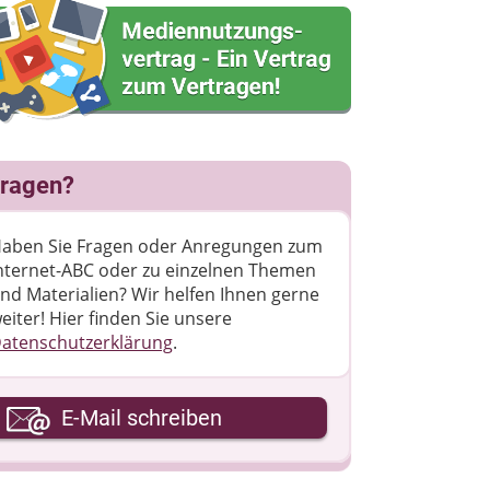
ragen?
aben Sie Fragen oder Anregungen zum
nternet-ABC oder zu einzelnen Themen
nd Materialien? Wir helfen Ihnen gerne
eiter! ​Hier finden Sie unsere
atenschutzerklärung
.
hre E-Mail-Adresse
E-Mail schreiben