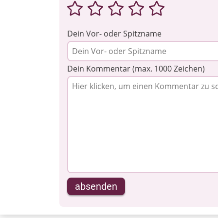
Dein Vor- oder Spitzname
Dein Kommentar (max. 1000 Zeichen)
absenden