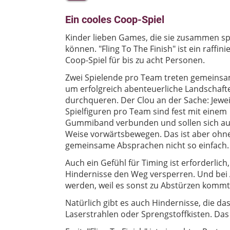
Ein cooles Coop-Spiel
Kinder lieben Games, die sie zusammen sp
können. "Fling To The Finish" ist ein raffini
Coop-Spiel für bis zu acht Personen.
Zwei Spielende pro Team treten gemeinsa
um erfolgreich abenteuerliche Landschaft
durchqueren. Der Clou an der Sache: Jewei
Spielfiguren pro Team sind fest mit einem
Gummiband verbunden und sollen sich au
Weise vorwärtsbewegen. Das ist aber ohn
gemeinsame Absprachen nicht so einfach.
Auch ein Gefühl für Timing ist erforderli
Hindernisse den Weg versperren. Und be
werden, weil es sonst zu Abstürzen kommt
Natürlich gibt es auch Hindernisse, die 
Laserstrahlen oder Sprengstoffkisten. Das