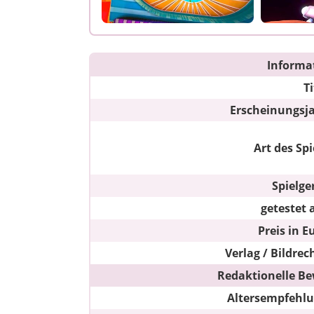
Informa
Ti
Erscheinungsj
Art des Spi
Spielge
getestet 
Preis in E
Verlag / Bildrec
Redaktionelle Be
Altersempfehl