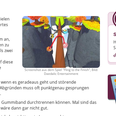
ielen
ertes
S
m an,
H
en zu
S
ls zwei
f diese
e
Screenshot aus dem Spiel "Fling to the Finish"; Bild:
Daedalic Entertainment
ch, wenn es geradeaus geht und störende
i Abgründen muss oft punktgenau gesprungen
.
das Gummiband durchtrennen können. Mal sind das
 wäre dann gar nicht gut.