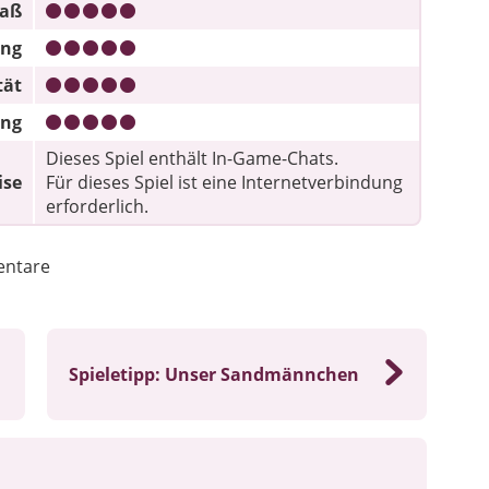
paß
ung
tät
ung
Dieses Spiel enthält In-Game-Chats.
ise
Für dieses Spiel ist eine Internetverbindung
erforderlich.
ntare
Spieletipp: ‎Unser Sandmännchen