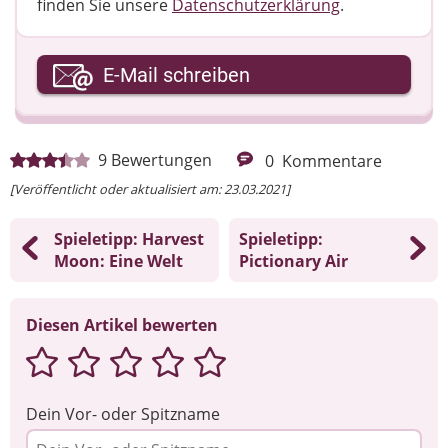
finden Sie unsere
Datenschutzerklärung
.
Ihre E-Mail-Adresse
E-Mail schreiben
Ihre Nachricht
9
Bewertungen
0
Kommentare
[Veröffentlicht oder aktualisiert am: 23.03.2021]
Spieletipp: Harvest
Spieletipp:
Moon: Eine Welt
Pictionary Air
Diesen Artikel bewerten
Dein Vor- oder Spitzname