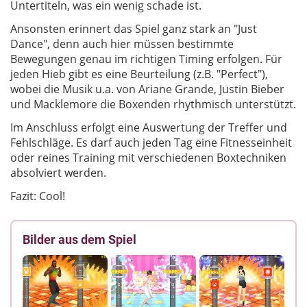
Untertiteln, was ein wenig schade ist.
Ansonsten erinnert das Spiel ganz stark an "Just
Dance", denn auch hier müssen bestimmte
Bewegungen genau im richtigen Timing erfolgen. Für
jeden Hieb gibt es eine Beurteilung (z.B. "Perfect"),
wobei die Musik u.a. von Ariane Grande, Justin Bieber
und Macklemore die Boxenden rhythmisch unterstützt.
Im Anschluss erfolgt eine Auswertung der Treffer und
Fehlschläge. Es darf auch jeden Tag eine Fitnesseinheit
oder reines Training mit verschiedenen Boxtechniken
absolviert werden.
Fazit: Cool!
Bilder aus dem Spiel