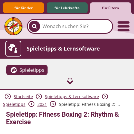
für Kinder
für Lehrkräfte
für Eltern
Familie & Medien
Spieletipps & Lernsoftware
Spieletipps
Startseite
Spieletipps & Lernsoftware
Die Jüngsten im Netz
Lexikon
Aktuelles
Spieletipps
2021
Spieletipp: Fitness Boxing 2: ...
Spieletipp: Fitness Boxing 2: Rhythm &
Exercise