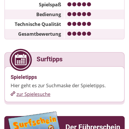
Spielspaß
Bedienung
Technische Qualität
Gesamtbewertung
Surftipps
Spieletipps
Hier geht es zur Suchmaske der Spieletipps.
zur Spielesuche