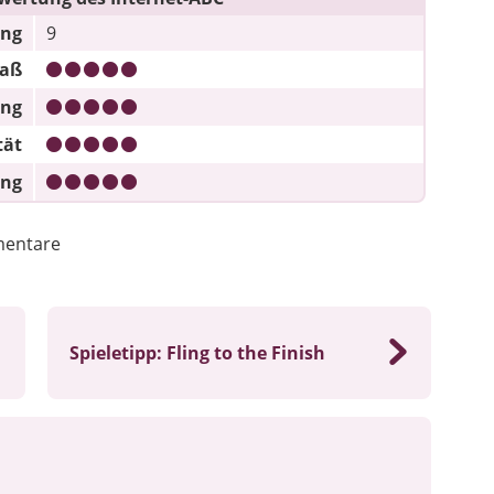
ung
9
paß
ung
tät
ung
entare
Spieletipp: Fling to the Finish