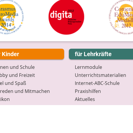
r Kinder
für Lehrkräfte
rnen und Schule
Lernmodule
by und Freizeit
Unterrichts­materialien
el und Spaß
Internet-ABC-Schule
treden und Mitmachen
Praxishilfen
ikon
Aktuelles
tenschutz
Materialbestellung
wsletter
Lexikon
Datenschutz
Newsletter