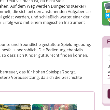
st relativ einfach ist, da nicht viele
tehen. Auf dem Weg werden Dungeons (Kerker)
elt, die sich bei den anstehenden Aufgaben als
l gelöst werden, und schließlich wartet einer der
Der Erfolg wird mit einem magischen Instrument
F
e bunte und freundliche gestaltete Spielumgebung.
nesfalls bedrohlich. Die Bedienung ebenfalls
H
 so dass sich Kinder gut zurecht finden können.
I
u
w
Abenteuer, das für hohen Spielspaß sorgt.
D
etenz Voraussetzung, da sich die Geschichte
I