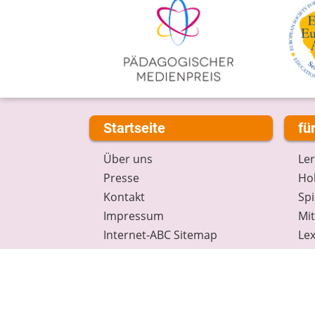
Startseite
fü
Über uns
Le
Presse
Hob
Kontakt
Spi
Impressum
Mi
Internet-ABC Sitemap
Lex
Barrierefreiheit
Da
Länderprojekte
Ne