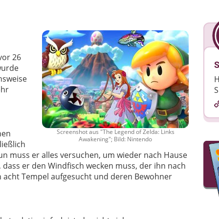
vor 26
S
wurde
chsweise
H
ehr
S
Screenshot aus "The Legend of Zelda: Links
nen
Awakening"; Bild: Nintendo
ießlich
Nun muss er alles versuchen, um wieder nach Hause
, dass er den Windfisch wecken muss, der ihn nach
h acht Tempel aufgesucht und deren Bewohner