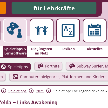
für Lehrkräfte
Spieletipps &
Die Jüngsten
Lexikon
Aktuelles
Lernsoftware
im Netz
Fortnite
Subway Surfer, M
Spieletipps
rm
Computerspielgenres, Plattformen und Kinders
Spieletipps
2021
Spieletipp: The Legend of Zelda – .
 Zelda – Links Awakening