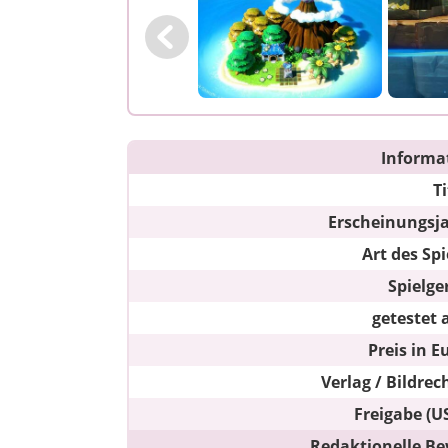
Informa
Ti
Erscheinungsj
Art des Spi
Spielge
getestet 
Preis in E
Verlag / Bildrec
Freigabe (U
Redaktionelle Be