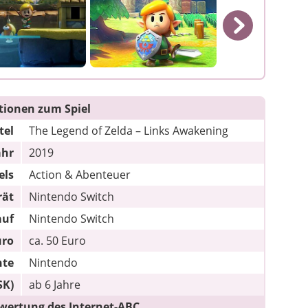
I
tionen zum Spiel
tel
The Legend of Zelda – Links Awakening
ahr
2019
els
Action & Abenteuer
rät
Nintendo Switch
auf
Nintendo Switch
uro
ca. 50 Euro
hte
Nintendo
SK)
ab 6 Jahre
wertung des Internet-ABC