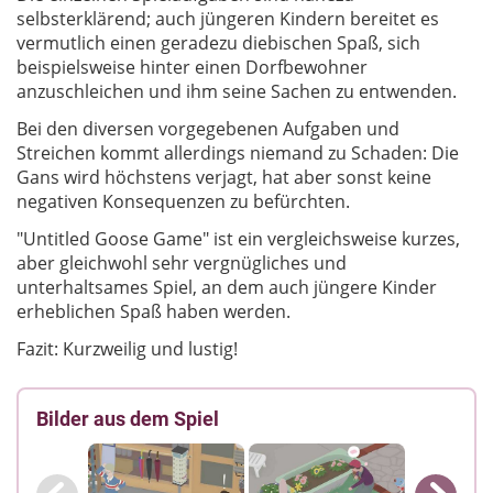
selbsterklärend; auch jüngeren Kindern bereitet es
vermutlich einen geradezu diebischen Spaß, sich
beispielsweise hinter einen Dorfbewohner
anzuschleichen und ihm seine Sachen zu entwenden.
Bei den diversen vorgegebenen Aufgaben und
Streichen kommt allerdings niemand zu Schaden: Die
Gans wird höchstens verjagt, hat aber sonst keine
negativen Konsequenzen zu befürchten.
"Untitled Goose Game" ist ein vergleichsweise kurzes,
aber gleichwohl sehr vergnügliches und
unterhaltsames Spiel, an dem auch jüngere Kinder
erheblichen Spaß haben werden.
Fazit: Kurzweilig und lustig!
Bilder aus dem Spiel