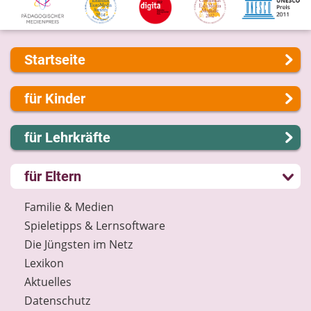
Startseite
Über uns
für Kinder
Presse
Kontakt
Lernen und Schule
für Lehrkräfte
Impressum
Hobby und Freizeit
Internet-ABC Sitemap
Spiel und Spaß
Lernmodule
für Eltern
Barrierefreiheit
Mitreden und Mitmachen
Unterrichts­materialien
Länderprojekte
Lexikon
Internet-ABC-Schule
Familie & Medien
Datenschutz
Praxishilfen
Spieletipps & Lernsoftware
Newsletter
Aktuelles
Die Jüngsten im Netz
Materialbestellung
Lexikon
Lexikon
Aktuelles
Datenschutz
Datenschutz