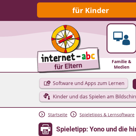
für Kinder
Familie &
Medien
Software und Apps zum Lernen
Kinder und das Spielen am Bildschi
Startseite
Spieletipps & Lernsoftware
Spieletipp: Yono und die h