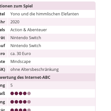
I
tionen zum Spiel
tel
Yono und die himmlischen Elefanten
ahr
2020
els
Action & Abenteuer
rät
Nintendo Switch
auf
Nintendo Switch
uro
ca. 30 Euro
hte
Mindscape
SK)
ohne Altersbeschränkung
wertung des Internet-ABC
ung
5
paß
ung
tät