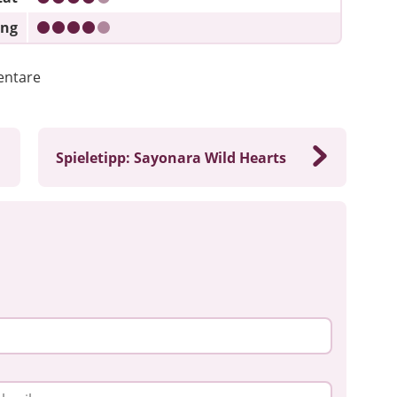
ung
ntare
Spieletipp: Sayonara Wild Hearts