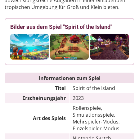
abwechslungsreiche Aufgaben in einer einladenden
tropischen Umgebung für Groß und Klein bieten.
Bilder aus dem Spiel "Spirit of the Island"
Informationen zum Spiel
Titel
Spirit of the Island
Erscheinungsjahr
2023
Rollenspiele,
Simulationsspiele,
Art des Spiels
Mehrspieler-Modus,
Einzelspieler-Modus
Nintendo Switch,