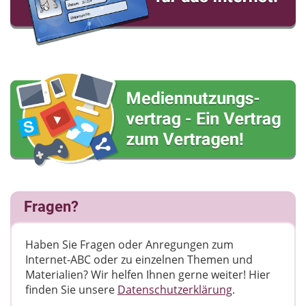
Fragen?
Haben Sie Fragen oder Anregungen zum
Internet-ABC oder zu einzelnen Themen und
Materialien? Wir helfen Ihnen gerne weiter! ​Hier
finden Sie unsere
Datenschutzerklärung
.