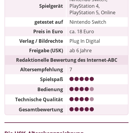
Spielgerät
PlayStation 4,
PlayStation 5, Online
getestet auf
Nintendo Switch
Preis in Euro
ca. 18 Euro
Verlag / Bildrechte
Plug In Digital
Freigabe (USK)
ab 6 Jahre
Redaktionelle Bewertung des Internet-ABC
Altersempfehlung
7
Spielspaß
Bedienung
Technische Qualität
Gesamtbewertung