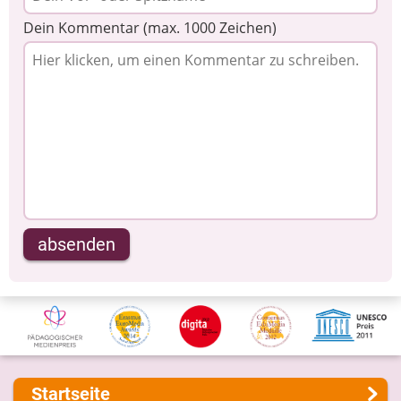
Dein Kommentar (max. 1000 Zeichen)
absenden
Startseite