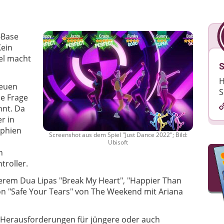
-Base
Kein
el macht
S
H
neuen
S
he Frage
hnt. Da
er in
phien
Screenshot aus dem Spiel "Just Dance 2022"; Bild:
Ubisoft
n
roller.
derem Dua Lipas "Break My Heart", "Happier Than
sion "Safe Your Tears" von The Weekend mit Ariana
h Herausforderungen für jüngere oder auch