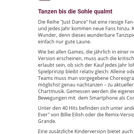
Tanzen bis die Sohle qualmt
Die Reihe "Just Dance" hat eine riesige Fan
und jedes Jahr kommen neue Fans hinzu. 
Wunder, denn dieses wunderbare Tanzspi
einfach nur gute Laune.
Wie bei allen Games, die jährlich in einer 
Version erscheinen, muss auch die kritisc
erlaubt sein, ob sich der Kauf jedes Jahr lo
Spielprinzip bleibt relativ gleich: Alleine od
Teams muss man vorgegebene Choreogra
möglichst genau nachtanzen – zu aktueller
Chartmusik. Gemessen werden die eigene
Bewegungen mit dem Smartphone als Cont
Unter den 40 Hits befinden sich unter an
Ever" von Billie Eilish oder die Remix-Ver
Grande.
Eine zusätzliche Kinderversion bietet auc