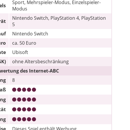
I
Sport, Mehrspieler-Modus, Einzelspieler-
els
Modus
Nintendo Switch, PlayStation 4, PlayStation
rät
5
auf
Nintendo Switch
uro
ca. 50 Euro
hte
Ubisoft
SK)
ohne Altersbeschränkung
wertung des Internet-ABC
ung
8
paß
ung
tät
ung
ise
Dieses Spiel enthält Werbung.