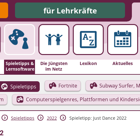
für Lehrkräfte
Spieletipps &
Die Jüngsten
Lexikon
Aktuelles
Lernsoftware
im Netz
Fortnite
Subway Surfer, M
Spieletipps
rm
Computerspielgenres, Plattformen und Kinders
Spieletipps
2022
Spieletipp: Just Dance 2022
22