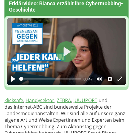
Erklärvideo: Bianca erzählt ihre Cybermobbing-
Geschichte
Play
03:47
Play
Mute
Einstellun
Enter
fulls
klicksafe
,
Handysektor
,
ZEBRA
,
JUUUPORT
und
das Internet-ABC sind bundesweite Projekte der
Landesmedienanstalten. Wir sind alle auf unsere ganz
eigene Art und Weise Expertinnen und Experten beim
Thema Cybermobbing. Zum Aktionstag gegen
Cybermobbing haben wir JUUUPORT-Scout Bianca