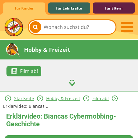
für Kinder
für Lehrkräfte
für Eltern
Lernen & Schule
Hobby & Freizeit
Film ab!
Startseite
Hobby & Freizeit
Film ab!
Spiel & Spaß
Mitreden & Mitmachen
Erklärvideo: Biancas ...
Erklärvideo: Biancas Cybermobbing-
Geschichte