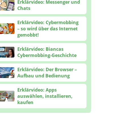
Erklärvideo: Messenger und
Chats
Erklärvideo: Cybermobbing
– so wird über das Internet
gemobbt!
Erklärvideo: Biancas
Cybermobbing-Geschichte
Erklärvideo: Der Browser –
Aufbau und Bedienung
Erklärvideo: Apps
auswählen, installieren,
kaufen