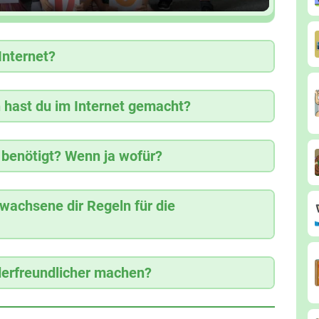
Mute
Einstellungen
Enter
fullscreen
Internet?
 spiele Videospiele.
 hast du im Internet gemacht?
alt Sendungen.
 mich interessieren oder die ich lernen möchte,
seliges Bild gesehen, davon konnte ich nicht
 benötigt? Wenn ja wofür?
s lernen.
einem bestimmten Thema rausgesucht und dann
ichts wusste, wo ich das erst gelernt habe, da
tige angezeigt und das fand ich etwas blöd.
n wie süße Bilder.
wachsene dir Regeln für die
der von Lehrern benötigt.
te mal was eingegeben. Aber das da kam dann das
nd es auch mal auf Englisch oder so und da
 kinderfreundliches und das fand ich doof.
l.
man auch Grenzen setzt, weil wenn man die ganze
kleine Schwester einen Film geguckt haben, kam
m manche Sachen zu suchen.
derfreundlicher machen?
uch nicht gut. Man muss auch mal rausgehen an
nd da war es eben schwer für uns beide
cht so weit waren.
nder erstellen
n das blöd. Aber dann muss man auch mal