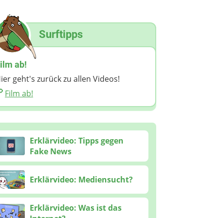
Surftipps
ilm ab!
ier geht's zurück zu allen Videos!
Film ab!
Erklärvideo: Tipps gegen
Fake News
Erklärvideo: Mediensucht?
Erklärvideo: Was ist das