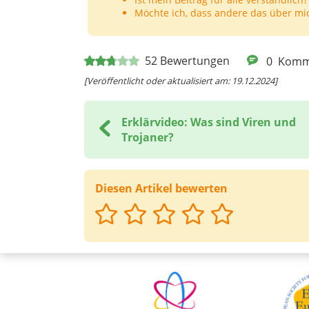
Möchte ich, dass andere das über mi
52
Bewertungen
0
Komm
[Veröffentlicht oder aktualisiert am: 19.12.2024]
Erklärvideo: Was sind Viren und
Trojaner?
Diesen Artikel bewerten