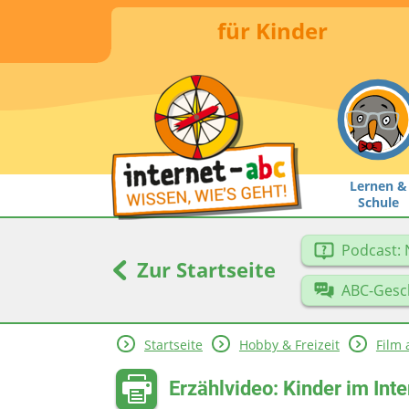
für Kinder
Lernen &
Schule
Podcast: 
Zur Startseite
ABC-Gesc
Startseite
Hobby & Freizeit
Film 
Erzählvideo: Kinder im Int