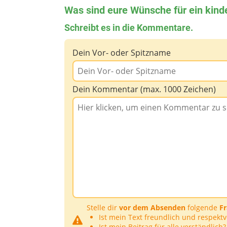
darüber nachdenken, dass es auch gefä
Kind 2: Nicht mehr so Bilder reinstellen,
Was sind eure Wünsche für ein kinde
zum Beispiel denkt man, dass man zum 
sind.
Schreibt es in die Kommentare.
und dann kauft man das.
Kind 3: Nicht brutale Sachen oder so, di
Kind 3: Nervig, weil mein Tablet geht d
Freundschaft, Liebe und kinderfreundli
Dein Vor- oder Spitzname
Kind 4: Meine Eltern erlauben mir nicht
Kind 4: Indem man vielleicht gefährliche 
darf.
Kind 5: Man könnte die Sachen, die wirk
Dein Kommentar (max. 1000 Zeichen)
Kind 5: Eigentlich bin ich ja nicht so de
die sind dann auch nicht so schön, auc
drauf hören, weil sonst kommt man auf 
nicht im Internet. Und man könnte auch
sollte man im Internet immer auf Erwac
einfach mehr für Kinder vorbereiten im 
Kind 6: Also nicht so viel Werbung und gr
Kind 7: Ja. Gewaltinhalte löschen.
Kind 8: Mehr Suchmaschinen wie Google 
Kindersuchmaschine einführt.
Stelle dir
vor dem Absenden
folgende
F
Ist mein Text freundlich und respektv
Ist mein Beitrag für alle verständlich?