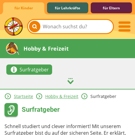
für Kinder
für Lehrkräfte
für Eltern
Lernen & Schule
Hobby & Freizeit
Surfratgeber
Startseite
Hobby & Freizeit
Surfratgeber
Spiel & Spaß
Mitreden & Mitmachen
Surfratgeber
Schnell studiert und clever informiert! Mit unserem
Surfratgeber bist du auf der sicheren Seite. Er erklärt,