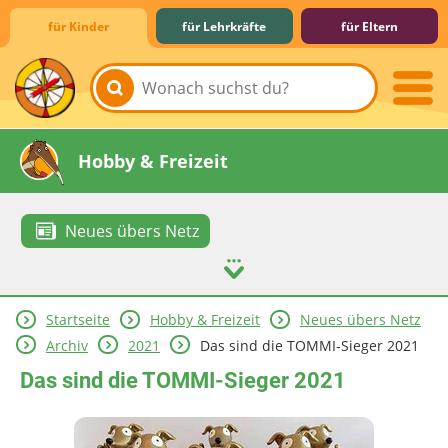
für Kinder
für Lehrkräfte
für Eltern
Lernen & Schule
Hobby & Freizeit
Neues übers Netz
Startseite
Hobby & Freizeit
Neues übers Netz
Spiel & Spaß
Mitreden & Mitmachen
Archiv
2021
Das sind die TOMMI-Sieger 2021
Das sind die TOMMI-Sieger 2021