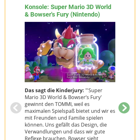
Konsole: Super Mario 3D World
& Bowser's Fury (Nintendo)
Super Mario 3D World & Bowser's
Fury; Bild: Nintendo
Das sagt die Kinderjury:
"'Super
Das sagt 
Mario 3D World & Bowser‘s Fury'
gewinnt den TOMMI, weil es
maximalen Spielspaß bietet und wir es
mit Freunden und Familie spielen
können. Uns gefällt das Design, die
Verwandlungen und dass wir gute
Reflexe brauchen. Bowser sieht