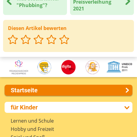
Preisverleihung
"Phubbing"?
2021
Diesen Artikel bewerten
Startseite
Über uns
für Kinder
Presse
Kontakt
Lernen und Schule
Impressum
Hobby und Freizeit
Internet-ABC Sitemap