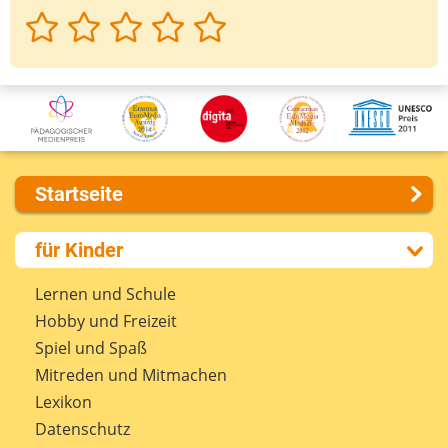
Startseite
Über uns
für Kinder
Presse
Kontakt
Lernen und Schule
Impressum
Hobby und Freizeit
Internet-ABC Sitemap
Spiel und Spaß
Barrierefreiheit
Mitreden und Mitmachen
Länderprojekte
Lexikon
Datenschutz