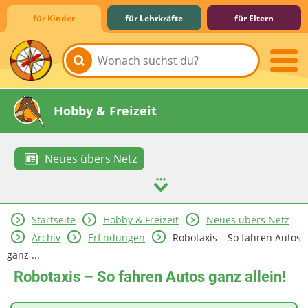
für Kinder
für Lehrkräfte
für Eltern
Lernen & Schule
Hobby & Freizeit
Neues übers Netz
Startseite
Hobby & Freizeit
Neues übers Netz
Spiel & Spaß
Mitreden & Mitmachen
Archiv
Erfindungen
Robotaxis – So fahren Autos
ganz ...
Robotaxis – So fahren Autos ganz allein!