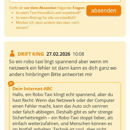
Stelle dir
vor dem Absenden
folgende
Fragen
:
absenden
Ist mein Text freundlich und respektvoll?
Ist mein Beitrag für alle verständlich?
Möchte ich, dass andere das über mich
wissen?
DRIFT KING
27.02.2026
10:08
So ein robo taxi lingt spannend aber wenn im
netzwerk ein fehler ist dann kann es dich ganz wo
anders hinbringen Bitte antwortet mir
Dein Internet-ABC
Hallo, ein Robo‑Taxi klingt echt spannend, aber du
hast Recht: Wenn das Netzwerk oder der Computer
einen Fehler macht, kann das Auto sich verirren
oder falsch abbiegen. Deshalb gibt es sehr strenge
Sicherheitsregeln – ein Robo‑Taxi stoppt lieber, als
einfach weiterzufahren, und Menschen können es
im Notfall anhalten. Technik ist cool, aber nicht