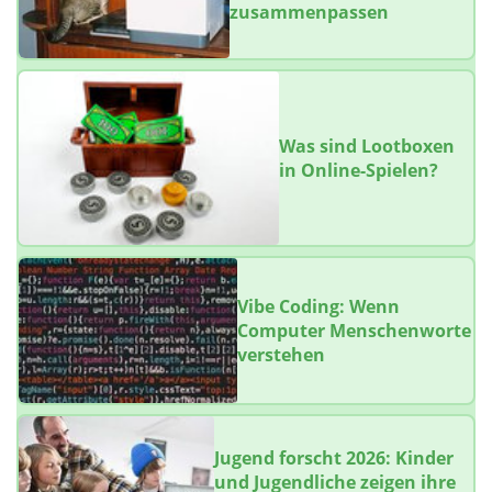
zusammenpassen
Was sind Lootboxen
in Online-Spielen?
Vibe Coding: Wenn
Computer Menschenworte
verstehen
Jugend forscht 2026: Kinder
und Jugendliche zeigen ihre