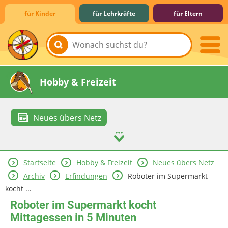
für Kinder
für Lehrkräfte
für Eltern
Lernen & Schule
Hobby & Freizeit
Neues übers Netz
Startseite
Hobby & Freizeit
Neues übers Netz
Spiel & Spaß
Mitreden & Mitmachen
Archiv
Erfindungen
Roboter im Supermarkt
kocht ...
Roboter im Supermarkt kocht
Mittagessen in 5 Minuten